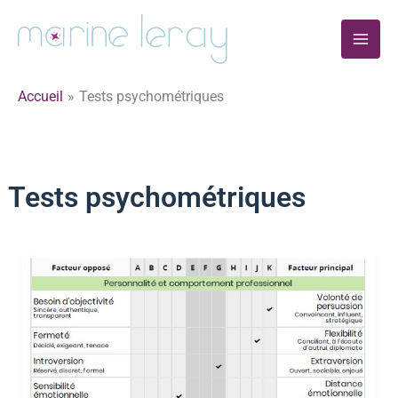
Aller
au
Main
contenu
Men
Accueil
Tests psychométriques
Tests psychométriques